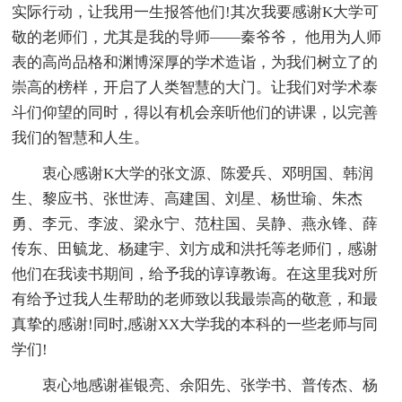
实际行动，让我用一生报答他们!其次我要感谢K大学可
敬的老师们，尤其是我的导师――秦爷爷， 他用为人师
表的高尚品格和渊博深厚的学术造诣，为我们树立了的
崇高的榜样，开启了人类智慧的大门。让我们对学术泰
斗们仰望的同时，得以有机会亲听他们的讲课，以完善
我们的智慧和人生。
衷心感谢K大学的张文源、陈爱兵、邓明国、韩润
生、黎应书、张世涛、高建国、刘星、杨世瑜、朱杰
勇、李元、李波、梁永宁、范柱国、吴静、燕永锋、薛
传东、田毓龙、杨建宇、刘方成和洪托等老师们，感谢
他们在我读书期间，给予我的谆谆教诲。在这里我对所
有给予过我人生帮助的老师致以我最崇高的敬意，和最
真挚的感谢!同时,感谢XX大学我的本科的一些老师与同
学们!
衷心地感谢崔银亮、余阳先、张学书、普传杰、杨