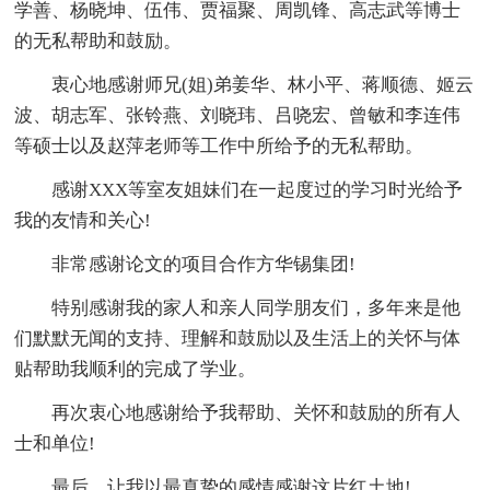
学善、杨晓坤、伍伟、贾福聚、周凯锋、高志武等博士
的无私帮助和鼓励。
衷心地感谢师兄(姐)弟姜华、林小平、蒋顺德、姬云
波、胡志军、张铃燕、刘晓玮、吕哓宏、曾敏和李连伟
等硕士以及赵萍老师等工作中所给予的无私帮助。
感谢XXX等室友姐妹们在一起度过的学习时光给予
我的友情和关心!
非常感谢论文的项目合作方华锡集团!
特别感谢我的家人和亲人同学朋友们，多年来是他
们默默无闻的支持、理解和鼓励以及生活上的关怀与体
贴帮助我顺利的完成了学业。
再次衷心地感谢给予我帮助、关怀和鼓励的所有人
士和单位!
最后，让我以最真挚的感情感谢这片红土地!