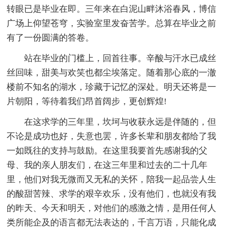
转眼已是毕业在即。三年来在白泥山畔沐浴春风，博信
广场上仰望苍穹，实验室里发奋苦学。总算在毕业之前
有了一份圆满的答卷。
站在毕业的门槛上，回首往事。辛酸与汗水已成丝
丝回味，甜美与欢笑也都尘埃落定。随着那心底的一澈
楼前不知名的湖水，珍藏于记忆的深处。明天还将是一
片朝阳，等待着我们昂首阔步，更创辉煌!
在这求学的三年里，坎坷与收获永远是伴随的，但
不论是成功也好，失意也罢，许多长辈和朋友都给了我
一如既往的支持与鼓励。在这里我要首先感谢我的父
母、我的亲人朋友们，在这三年里和过去的二十几年
里，他们对我无微而又无私的关怀，陪我一起品尝人生
的酸甜苦辣、求学的艰辛欢乐，没有他们，也就没有我
的昨天、今天和明天，对他们的感激之情，是用任何人
类所能企及的语言都无法表达的，千言万语，只能化成