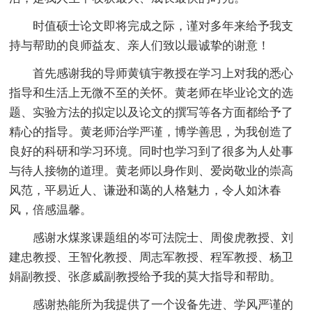
时值硕士论文即将完成之际，谨对多年来给予我支
持与帮助的良师益友、亲人们致以最诚挚的谢意！
首先感谢我的导师黄镇宇教授在学习上对我的悉心
指导和生活上无微不至的关怀。黄老师在毕业论文的选
题、实验方法的拟定以及论文的撰写等各方面都给予了
精心的指导。黄老师治学严谨，博学善思，为我创造了
良好的科研和学习环境。同时也学习到了很多为人处事
与待人接物的道理。黄老师以身作则、爱岗敬业的崇高
风范，平易近人、谦逊和蔼的人格魅力，令人如沐春
风，倍感温馨。
感谢水煤浆课题组的岑可法院士、周俊虎教授、刘
建忠教授、王智化教授、周志军教授、程军教授、杨卫
娟副教授、张彦威副教授给予我的莫大指导和帮助。
感谢热能所为我提供了一个设备先进、学风严谨的