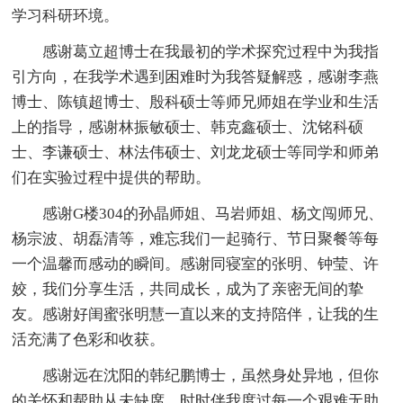
学习科研环境。
感谢葛立超博士在我最初的学术探究过程中为我指
引方向，在我学术遇到困难时为我答疑解惑，感谢李燕
博士、陈镇超博士、殷科硕士等师兄师姐在学业和生活
上的指导，感谢林振敏硕士、韩克鑫硕士、沈铭科硕
士、李谦硕士、林法伟硕士、刘龙龙硕士等同学和师弟
们在实验过程中提供的帮助。
感谢G楼304的孙晶师姐、马岩师姐、杨文闯师兄、
杨宗波、胡磊清等，难忘我们一起骑行、节日聚餐等每
一个温馨而感动的瞬间。感谢同寝室的张明、钟莹、许
姣，我们分享生活，共同成长，成为了亲密无间的挚
友。感谢好闺蜜张明慧一直以来的支持陪伴，让我的生
活充满了色彩和收获。
感谢远在沈阳的韩纪鹏博士，虽然身处异地，但你
的关怀和帮助从未缺席，时时伴我度过每一个艰难无助