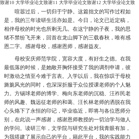
致谢10
大学毕业论文致谢11
大学毕业论文致谢12
大学毕业论文致
喧嚣过后，一切归于宁静。这篇拙文的写作过程如
是，我的三年读研生活亦如是。今日，论文已近定稿，
相伴母校的时光也所剩无几。在这宁静的子夜，我的思
绪不禁纷飞开来，回首在龙山脚下的三载春秋，唯有感
恩二字。感谢母校，感谢恩师，感谢益友。
母校安庆师范学院，宽容大度，有好生之德。在我
最低落的时候，是她敞开胸怀接受了我的调剂申请，彼
时激动之情至今难于言表。入学以后，我在惊叹于母校
旖旎风光的同时，也深深折服于众位授课老师的个人魅
力。方锡球老师的博学、梅向东老师的沉稳、汪祚民老
师的风趣、魏远征老师的和蔼、汪长林老师的洒脱在我
心头烙下了永恒的印记，毕业临近，即将与各位恩师分
别，在此说一声感谢，感谢恩师教授的一切治学与做人
的学问。读研三年，文学院与研究生处对我青眼有加，
为我搭建了展示自己的平台，籍此平台，我的实践能力