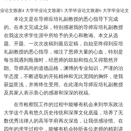
业论文致谢4
大学毕业论文致谢5
大学毕业论文致谢6
大学毕业论文
本论文是在导师应培礼副教授的悉心指导下完成
的。在本文完成之际，特别感谢我的导师应培礼副教授
在我这次求学生涯中所给予的关心和教诲。本文从选
题、开题、一次次改稿到最后定稿，自始至终得到应培
礼副教授的悉心指导，倾注了恩师大量的心血，特别是
每当我遇到瓶颈时，经恩师的鼓励和指点又得豁然开
朗。导师高尚的道德品格，渊博的专业知识，严谨的治
学态度，不断进取的开拓精神和无比宽阔的胸怀，使我
获益匪浅，并将终生受用。在此谨向导师应培礼副教授
及其家人表示衷心的感谢和深深的祝福。
在市检察院工作的过程中能够有机会来到华东政法
大学这个具有悠久历史传统和深厚文化底蕴，培养了无
数优秀法律人的高等学府再次深造，让我倍感珍惜。在
四年的求学过程中，能够有机会聆听各位老师的精彩讲