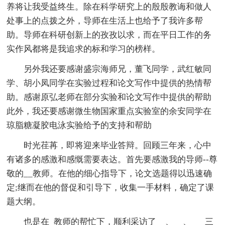
养将让我受益终生。除在科学研究上的殷殷教诲和做人
处事上的点拨之外，导师在生活上也给予了我许多帮
助。导师在科研创新上的孜孜以求，而在平日工作的务
实作风都将是我追求的标和学习的榜样。
另外我还要感谢盛宗海师兄，董飞同学，武红敏同
学、胡小凤同学在实验过程和论文写作中提供的热情帮
助。感谢原弘老师在部分实验和论文写作中提供的帮助
此外，我还要感谢微生物国家重点实验室的余安同学在
琼脂糖凝胶电泳实验给予的支持和帮助
时光荏苒，即将迎来毕业答辩。回顾三年来，心中
有诸多的感激和感慨需要表达。首先要感激我的导师--尊
敬的__教师。在他的细心指导下，论文选题得以迅速确
定;继而在他的督促和引导下，收集一手材料，确定了课
题大纲。
也是在_教师的帮忙下，顺利采访了__、__、___三