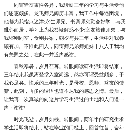
同窗诸友秉性各异，我读研三年的学习与生活受他
们恩惠颇多。龙飞师兄阅历丰富，我工作中每遇困境，
他都为我指点迷津;永生师兄、书宾师弟勤奋好学，与我
毗邻而居，学习上为我答疑解惑不少;室友旅佳师弟，与
我寝则同室，食则共案，朝夕与共三年，生活中对我眷
顾有加。不惟此四人，同窗师兄弟师姐妹十八人于我均
有关照之处，在此一并道声感谢。
春秋寒暑，岁月荏苒。转眼间读研生活即将结束，
三年结束我虽离登堂入室尚远，然亦可谓受益颇多，于
我心足矣。快乐的三年时光，是母校、恩师、益友的馈
赠，此刻，再多的话语也道不尽我的感恩之情。最后，
让我再一次真诚的向这片学习生活过的土地和人们道一
声：谢谢!
时光飞逝，岁月如梭。转眼间，两年半的研究生求
学生活即将结束，站在毕业的门槛上，回首往昔，奋斗