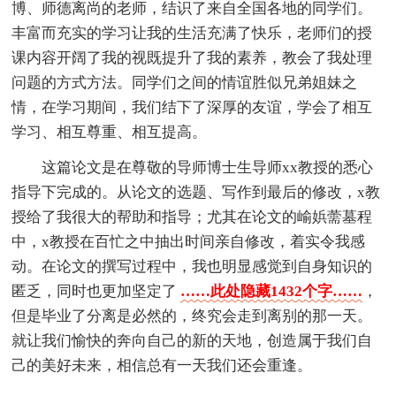
博、师德离尚的老师，结识了来自全国各地的同学们。
丰富而充实的学习让我的生活充满了快乐，老师们的授
课内容开阔了我的视既提升了我的素养，教会了我处理
问题的方式方法。同学们之间的情谊胜似兄弟姐妹之
情，在学习期间，我们结下了深厚的友谊，学会了相互
学习、相互尊重、相互提高。
这篇论文是在尊敬的导师博士生导师xx教授的悉心
指导下完成的。从论文的选题、写作到最后的修改，x教
授给了我很大的帮助和指导；尤其在论文的崳娦薷墓程
中，x教授在百忙之中抽出时间亲自修改，着实令我感
动。在论文的撰写过程中，我也明显感觉到自身知识的
匿乏，同时也更加坚定了
……此处隐藏1432个字……
，
但是毕业了分离是必然的，终究会走到离别的那一天。
就让我们愉快的奔向自己的新的天地，创造属于我们自
己的美好未来，相信总有一天我们还会重逢。