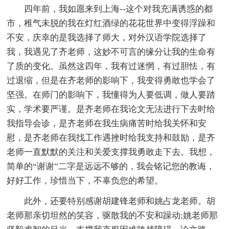
四年前，我如愿来到上海--这个对我充满诱惑的都
市，稚气未脱的我在灯红酒绿的花花世界中变得浮躁和
不安，庆幸的是我选择了师大，对外汉语学院选择了
我，我遇见了齐老师，这妙不可言的缘分让我的生命有
了质的变化。虽然这四年，我有过迷惘，有过胆怯，有
过退缩，但是在齐老师的影响下，我变得勇敢也学会了
坚强。在师门的影响下，我懂得为人要低调，做人要踏
实，学术要严谨。是齐老师在我论文无法进行下去时给
我指导会诊，是齐老师在我生病痛苦时给我关怀和安
慰，是齐老师在我找工作遇挫时给我支持和鼓励，是齐
老师一直默默的关注和关爱支撑我勇敢走下去。我想，
简单的“谢谢”二字是远远不够的，我会铭记您的教诲，
好好工作，珍惜当下，不辜负您的希望。
此外，还要特别感谢胡建锋老师和姚占龙老师。胡
老师那亲切坦然的笑容，驱散我的不安和躁动;姚老师那