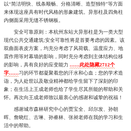
以“简洁明快、线条顺畅、分格清晰、造型独特”等方面
来体现这座具有时代风格的形象建筑。异形柱及四角柱
内侧面采用无缝不锈钢板。
安全可靠原则：本杭州东站大异形柱是为一类大型
现代公共交通建筑;安全可靠性将是首要考虑的因素。该
双曲面表皮方案，均充分考虑了风荷载、温度应力、地
震作用等对幕墙的影响，同时充分考虑到主体结构位移
的影响，具有良好的应变能力
……此处隐藏2712个
字……
习的环节都凝聚着您的汗水和心血；您的学术造
诣，为人处世以及敬业精神都给学生留下了深刻的印
象；在生活上王成老师也给了学生尽其所能的帮助和关
怀。再次向王成老师致以最衷心的感谢和诚挚的祝福！
感谢城市森林研究中心的贾宝全、邱尔发、孙朝
晖、詹晓红、古琳、孙睿林、张昶老师在我的学习和生
活中的帮助。