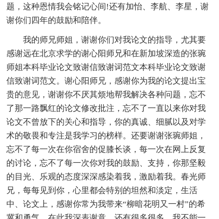
题，这种恩情我会铭记心间!还有加怡、李航、李星，谢
谢你们四年的鼓励和陪伴。
我的师兄师姐，谢谢你们对我论文的指导，尤其要
感谢远在北京求学的谢心阳师兄和在新加坡深造的张琬
师姐本科毕业论文致谢信致谢词范文本科毕业论文致谢
信致谢词范文。谢心阳师兄，感谢你为我的论文提出宝
贵的意见，谢谢你不厌其烦地帮我解决各种问题，忘不
了那一路飘红的论文修改批注，忘不了一直以来你对我
论文不曾放下的关心和指导，你的真诚、细腻以及对学
术的敬畏和专注是我学习的榜样。还要谢谢张琬师姐，
忘不了每一次在你宿舍的促膝长谈，每一次在网上反复
的讨论，忘不了每一次你对我的鼓励、支持，你那坚毅
的目光、乐观的态度深深感染着我，激励着我。春光师
兄，每每见到你，心里都会特别的坦然和淡定，生活
中、论文上，感谢你常为我带来“柳暗花明又一村”的希
冀和勇气，在此我深表谢意。还有很多很多，我不能一