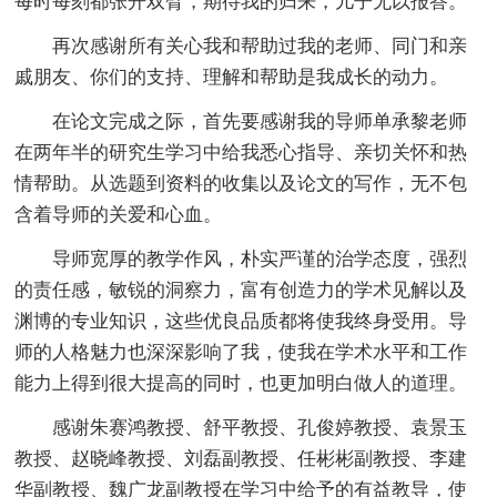
每时每刻都张开双臂，期待我的归来，儿子无以报答。
再次感谢所有关心我和帮助过我的老师、同门和亲
戚朋友、你们的支持、理解和帮助是我成长的动力。
在论文完成之际，首先要感谢我的导师单承黎老师
在两年半的研究生学习中给我悉心指导、亲切关怀和热
情帮助。从选题到资料的收集以及论文的写作，无不包
含着导师的关爱和心血。
导师宽厚的教学作风，朴实严谨的治学态度，强烈
的责任感，敏锐的洞察力，富有创造力的学术见解以及
渊博的专业知识，这些优良品质都将使我终身受用。导
师的人格魅力也深深影响了我，使我在学术水平和工作
能力上得到很大提高的同时，也更加明白做人的道理。
感谢朱赛鸿教授、舒平教授、孔俊婷教授、袁景玉
教授、赵晓峰教授、刘磊副教授、任彬彬副教授、李建
华副教授、魏广龙副教授在学习中给予的有益教导，使