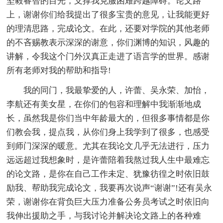
坚毅睿智的目光，支撑我克服困难跨越障碍。论文路
上，谢谢你们给我提出了很多宝贵的意见，让我能更好
的理清思路，完成论文。在此，还要对学院的其他老师
的不吝赐教表示深深的谢意，你们渊博的知识，风趣的
讲解，令我这个门外汉真正走进了语言学的世界。感谢
所有老师对我的帮助和指导!
我的同门，我最挚爱的人，许蕾、吴永荣、加怡，
李航还有美女星，在你们的包容和理解中我渐渐地成
长，虽然我是你们当中年龄最大的，但很多事情都是你
们教会我，提点我，从你们身上我学到了很多，也感受
到师门深深的暖意。尤其在我论文几乎无法进行，压力
远远超过我想象时，是许蕾陪着我熬过我人生中最难忘
的论文路，是你在自己工作未定、犹豫彷徨之时依旧鼓
励我、帮助我完成论文，我要再次说声“谢谢”!还有吴永
荣，谢谢你在背负巨大压力准备公务员考试之时依旧向
我伸出援助之手，与我讨论并解决论文路上的各种难