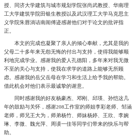
授、同济大学建筑与城市规划学院张尚武教授、华南理
工大学建筑学院田银生教授以及武汉理工大学马克思主
义学院朱唇淌诘南闹傅迹感谢他们对于论文的批评指
正。
本文的完成也凝聚了亲人的倾心奉献，尤其是我的
父母二十多年来无怨无悔的付出与支持，使得我能够顺
利地完成学业。感谢我的爱人孔德阳，多年来对我无微
不至的关心与支持，使我在求学的道路上能够无所顾
虑。感谢我的岳父岳母在学习和生活上给予我的帮助。
借此机会对他们表示最诚挚的谢意。
同时感谢我的好友杨豪杰、邓刚、邱瑛、孙恺这几
年的鼓励与关怀，感谢208工作室的师姐李彩老师、邹涵
老师，师兄王大为，师弟杨竹、师妹杨婷、王欣、李婉
琳、李微、魏光萍、周谟一佳等同学们带来的快乐与帮
助。