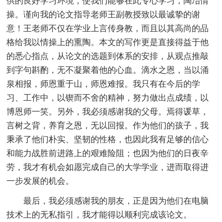
供的良好学习环境，使我们能够在此专心学习，陶冶情
操。谨向我的论文指导老师王副教授致以最诚挚的谢
意！王老师不仅在学业上言传身教，而且以其高尚的品
格给我以情操上的熏陶。本文的写作更是直接得益于他
的悉心指点，从论文的选题到体系的安排，从观点推敲
到字句斟酌，无不凝聚着他的心血。滴水之恩，当以涌
泉相报，师恩重于山，师恩难报。我只有在今后的学
习、工作中，以锲而不舍的精神，努力做出点成绩，以
博恩师一笑。另外，我必须感谢我的父母。焉得谖草，
言树之背，养育之恩，无以回报。作为他们的孩子，我
秉承了他们朴实、坚韧的性格，也因此我有足够的信心
和能力战胜前进路上的艰难险阻；也因为他们的日夜辛
劳，我才有机会如愿完成自己的大学学业，进而取得进
一步发展的机会。
最后，我必须感谢我的朋友，正是因为他们在电脑
技术上的无私指引，我才能得以顺利完成该论文。