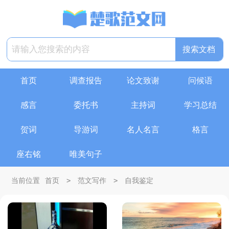
首页
调查报告
论文致谢
问候语
感言
委托书
主持词
学习总结
贺词
导游词
名人名言
格言
座右铭
唯美句子
>
>
当前位置
首页
范文写作
自我鉴定