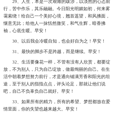
29、人生，本是一次艰难的跋涉，以淡然的心态前
行，苦中作乐，其乐融融。今日阳光明媚如初，何来雾
霭索绕！给自己一个美好心境，翘首遥望，和风拂面，
惬意无比；给他人一抹恬然微笑，和气生辉，暗香拂
袖，心底生暖。早安！
30、以后我会冷暖自知，也会好自为之！早安！
31、最快的脚步不是跨越，而是继续。早安！
32、生活要像花一样，不管有没有人欣赏，都要绽
放，不为别人，只为自己绽放，做最绚丽的自己。在生
活中朝着梦想努力前行，才是通向铺满芳香和阳光的坦
途，至于别人的指指点点，评头论足，那就让他们说
吧，自己不负辜负自己就好。早安！
33、如果所有的精力，所有的希望、梦想都放在爱
情里面，你的失望也越来越大。早安！