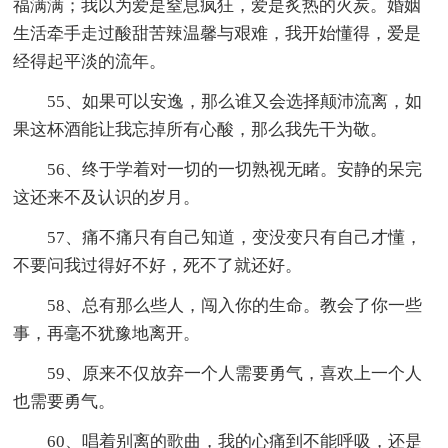
福满满；我以为爱是窒息疯狂，爱是炙热的火炭。婚姻
生活牵手走过酸甜苦辣温馨与艰难，我开始懂得，爱是
经得起平淡的流年。
55、如果可以安逸，那么谁又会选择颠沛流离，如
果这杯酒能让我忘掉所有心酸，那么我先干为敬。
56、终于学着对一切的一切熟视无睹。安静的呆完
这还来不及认识的岁月。
57、痛不痛只有自己知道，变没变只有自己才懂，
不要问我过得好不好，死不了就还好。
58、总有那么些人，闯入你的生命。教会了你一些
事，再毫不犹豫地离开。
59、原来不仅放弃一个人需要勇气，喜欢上一个人
也需要勇气。
60、唱着别离的歌曲，我的心痛到不能呼吸，还是