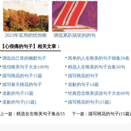
篇
子49句
2023年实用的忧伤唯
调侃累趴搞笑的的句
美句子集合89句
子
【心很痛的句子】相关文章：
调侃自己笨的幽默句子
简单的人生唯美的句子锦集59条
情侣唯美句子大全100句
精选人生唯美的句子合集50句
描写桃花的句子15篇
描写桃花的句子
描写春天桃花的句子
道歉的句子14篇
道歉的句子15篇
经典思念唯美说说句子大全60句
道歉的句子(15篇)
精选
描写桃花的句子(15篇)
精选女生唯美句子集合55
描写桃花的句子(15篇)
上一篇：
下一篇：
条