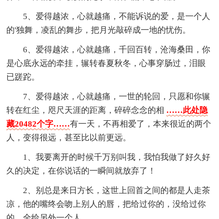
5、爱得越浓，心就越痛，不能诉说的爱，是一个人
的'独舞，凌乱的舞步，把月光敲碎成一地的忧伤。
6、爱得越浓，心就越痛，千回百转，沧海桑田，你
是心底永远的牵挂，辗转春夏秋冬，心事穿肠过，泪眼
已蹉跎。
7、爱得越浓，心就越痛，一世的轮回，只愿和你辗
转在红尘，咫尺天涯的距离，碎碎念念的相
……此处隐
藏20482个字……
有一天，不再相爱了，本来很近的两个
人，变得很远，甚至比以前更远。
1、我要离开的时候千万别叫我，我怕我做了好久好
久的决定，在你说话的一瞬间就放弃了！
2、别总是来日方长，这世上回首之间的都是人走茶
凉，他的嘴终会吻上别人的唇，把给过你的，没给过你
的，全给另外一个人。