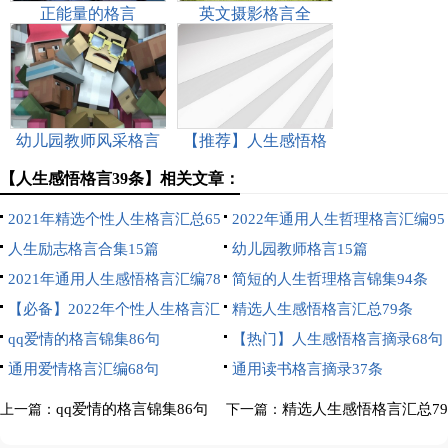
正能量的格言
英文摄影格言全
幼儿园教师风采格言
【推荐】人生感悟格
座右铭
言汇编65条
【人生感悟格言39条】相关文章：
2021年精选个性人生格言汇总65
2022年通用人生哲理格言汇编95
句
人生励志格言合集15篇
条
幼儿园教师格言15篇
2021年通用人生感悟格言汇编78
简短的人生哲理格言锦集94条
句
【必备】2022年个性人生格言汇
精选人生感悟格言汇总79条
编85条
qq爱情的格言锦集86句
【热门】人生感悟格言摘录68句
通用爱情格言汇编68句
通用读书格言摘录37条
qq爱情的格言锦集86句
精选人生感悟格言汇总79
上一篇：
下一篇：
条