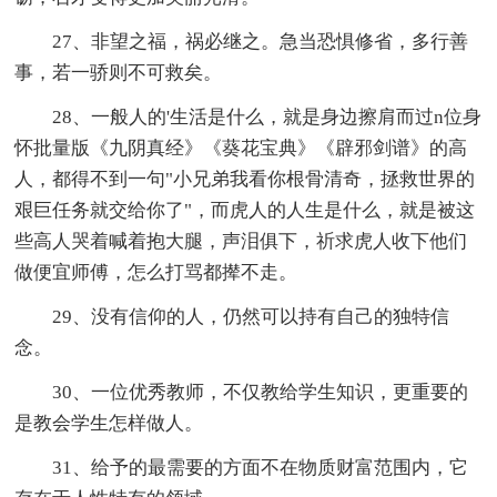
27、非望之福，祸必继之。急当恐惧修省，多行善
事，若一骄则不可救矣。
28、一般人的'生活是什么，就是身边擦肩而过n位身
怀批量版《九阴真经》《葵花宝典》《辟邪剑谱》的高
人，都得不到一句"小兄弟我看你根骨清奇，拯救世界的
艰巨任务就交给你了"，而虎人的人生是什么，就是被这
些高人哭着喊着抱大腿，声泪俱下，祈求虎人收下他们
做便宜师傅，怎么打骂都撵不走。
29、没有信仰的人，仍然可以持有自己的独特信
念。
30、一位优秀教师，不仅教给学生知识，更重要的
是教会学生怎样做人。
31、给予的最需要的方面不在物质财富范围内，它