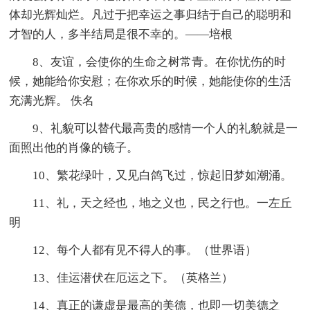
体却光辉灿烂。凡过于把幸运之事归结于自己的聪明和
才智的人，多半结局是很不幸的。——培根
8、友谊，会使你的生命之树常青。在你忧伤的时
候，她能给你安慰；在你欢乐的时候，她能使你的生活
充满光辉。 佚名
9、礼貌可以替代最高贵的感情一个人的礼貌就是一
面照出他的肖像的镜子。
10、繁花绿叶，又见白鸽飞过，惊起旧梦如潮涌。
11、礼，天之经也，地之义也，民之行也。一左丘
明
12、每个人都有见不得人的事。（世界语）
13、佳运潜伏在厄运之下。（英格兰）
14、真正的谦虚是最高的美德，也即一切美德之