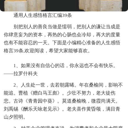
通用人生感悟格言汇编39条
别把别人的善良当做是懦弱，把别人的谦让当成是
你肆意妄为的资本，再热的心肠也会冷却，再大的度量
也有不能容忍的一天。下面是小编精心准备的人生感悟
格言39条,欢迎阅读，希望大家能够喜欢。
1、如果没有自信心的话，你永远也不会有快乐。
——拉罗什科夫
2、人生处一世，去若朝露晞。年在桑榆间，影响不
能追。曹植《赠白马王彪》。少壮不努力，老大徒伤
悲。古诗《青青园中葵》。莫道桑榆晚，微霞尚满天。
刘禹锡《酬乐天咏老见示》。老夫喜作黄昏颂，满目青
山夕照明。