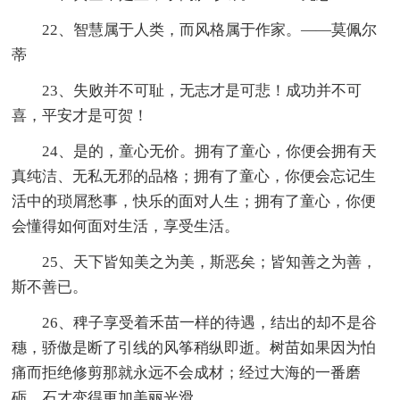
22、智慧属于人类，而风格属于作家。——莫佩尔
蒂
23、失败并不可耻，无志才是可悲！成功并不可
喜，平安才是可贺！
24、是的，童心无价。拥有了童心，你便会拥有天
真纯洁、无私无邪的品格；拥有了童心，你便会忘记生
活中的琐屑愁事，快乐的面对人生；拥有了童心，你便
会懂得如何面对生活，享受生活。
25、天下皆知美之为美，斯恶矣；皆知善之为善，
斯不善已。
26、稗子享受着禾苗一样的待遇，结出的却不是谷
穗，骄傲是断了引线的风筝稍纵即逝。树苗如果因为怕
痛而拒绝修剪那就永远不会成材；经过大海的一番磨
砺，石才变得更加美丽光滑。