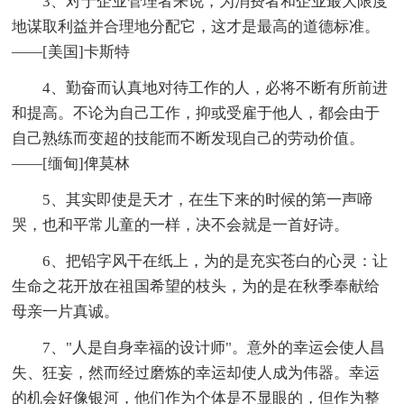
3、对于企业管理者来说，为消费者和企业最大限度
地谋取利益并合理地分配它，这才是最高的道德标准。
——[美国]卡斯特
4、勤奋而认真地对待工作的人，必将不断有所前进
和提高。不论为自己工作，抑或受雇于他人，都会由于
自己熟练而变超的技能而不断发现自己的劳动价值。
——[缅甸]俾莫林
5、其实即使是天才，在生下来的时候的第一声啼
哭，也和平常儿童的一样，决不会就是一首好诗。
6、把铅字风干在纸上，为的是充实苍白的心灵：让
生命之花开放在祖国希望的枝头，为的是在秋季奉献给
母亲一片真诚。
7、"人是自身幸福的设计师"。意外的幸运会使人昌
失、狂妄，然而经过磨炼的幸运却使人成为伟器。幸运
的机会好像银河，他们作为个体是不显眼的，但作为整